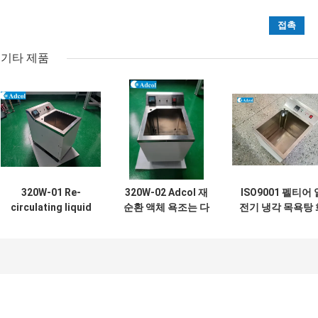
기타 제품
320W-01 Re-
320W-02 Adcol 재
ISO9001 펠티어 
circulating liquid
순환 액체 욕조는 다
전기 냉각 목욕탕 
Baths can be used
양한 액체 용액의 냉
학 공정을 위해
for cooling
각 및 가열을 제공하
&heating in
도록 설계되었습니
thermal test,
다.
Reactor Vessels,
Evaporators,
Reaction