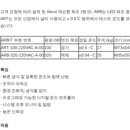
고객 요청에 따라 설계 된 Adcol 재순환 욕조 (탱크). ARB는 LED 제
ART는 모든 산업에서 널리 사용되고 ± 0.5 ̊C 범위에서 테스트 온도를
습니다.
ARB/T 부분 번호
용량 (W)
멋진 목표
정밀 온도
무게 (kg)
크기 (cm
ART-100-220VAC-A-00
100
공기
±0.5∼C
17
W73xD4
ARB-320-220VAC-A-00
320
액체
±0.04∼C
25
W35xD5
특징
- 빠른 냉각 및 정확한 온도와 함께 난방
- 조작이 쉬워요
- 환경 친화적, 냉각물 없이
- 프로그래밍 가능한 디지털 온도 컨트롤러
- 시스템 오류 모니터 및 알람
- 높은 신뢰성
적용