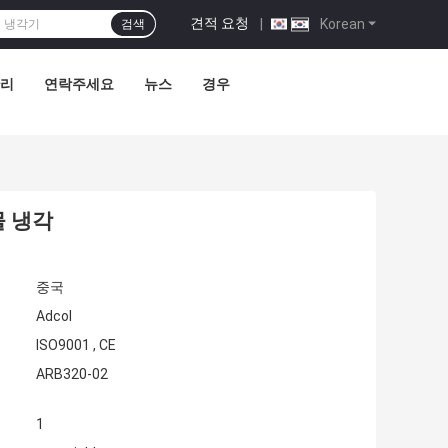
견적 요청
|
Korean
검색
관리
연락주세요
뉴스
경우
물 냉각
중국
Adcol
ISO9001 , CE
ARB320-02
1