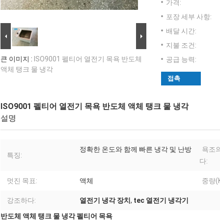
가격:
포장 세부 사항:
배달 시간:
지불 조건:
큰 이미지 :
ISO9001 펠티어 열전기 목욕 반도체
공급 능력:
액체 탱크 물 냉각
접촉
ISO9001 펠티어 열전기 목욕 반도체 액체 탱크 물 냉각
설명
정확한 온도와 함께 빠른 냉각 및 난방
욕조의
특징:
다:
멋진 목표:
액체
중량(K
강조하다:
열전기 냉각 장치
,
tec 열전기 냉각기
반도체 액체 탱크 물 냉각 펠티어 목욕