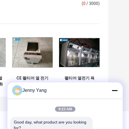
(
0
/ 3000)
열
CE 펠티어 열 전기
펠티어 열전기 욕
화
목욕 물 냉각 열 전
조, TEC 열전기 물
Jenny Yang
기 탱크 액체 냉각기
욕조 펠티어 냉각 탱
크
9:23 AM
Good day, what product are you looking 
for?