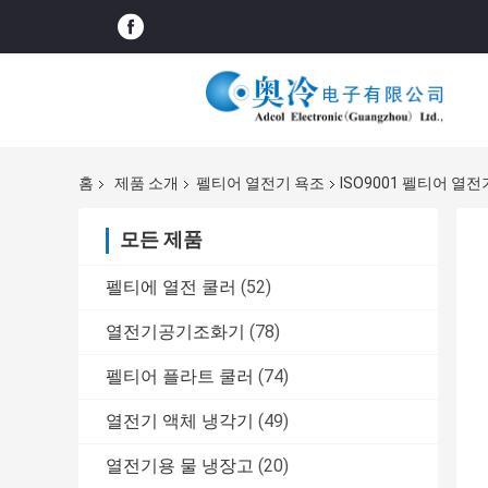
홈
제품 소개
펠티어 열전기 욕조
ISO9001 펠티어 열
모든 제품
펠티에 열전 쿨러
(52)
열전기공기조화기
(78)
펠티어 플라트 쿨러
(74)
열전기 액체 냉각기
(49)
열전기용 물 냉장고
(20)