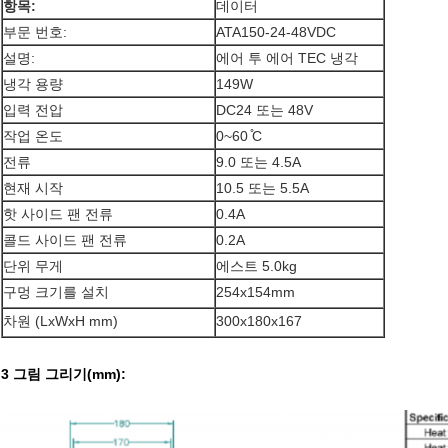
항목:
데이터
부문 번호:
ATA150-24-48VDC
설명:
에어 투 에어 TEC 냉각
냉각 용량
149W
입력 전압
DC24 또는 48V
작업 온도
0~60 ̊C
전류
9.0 또는 4.5A
현재 시작
10.5 또는 5.5A
핫 사이드 팬 전류
0.4A
콜드 사이드 팬 전류
0.2A
단위 무게
에스트 5.0kg
구멍 크기를 설치
254x154mm
차원 (LxWxH mm)
300x180x167
3 그림 그리기
(mm)
: