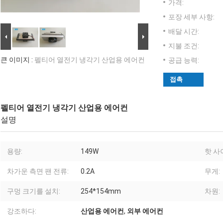
가격:
포장 세부 사항:
배달 시간:
지불 조건:
큰 이미지 :
펠티어 열전기 냉각기 산업용 에어컨
공급 능력:
접촉
펠티어 열전기 냉각기 산업용 에어컨
설명
용량:
149W
핫 사
차가운 측면 팬 전류:
0.2A
무게:
구멍 크기를 설치:
254*154mm
차원:
강조하다:
산업용 에어컨
,
외부 에어컨