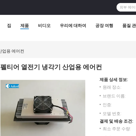
집
제품
비디오
우리에 대하여
공장 여행
품질 
산업용 에어컨
펠티어 열전기 냉각기 산업용 에어컨
제품 상세 정보:
원래 장소:
브랜드 이름:
인증:
모델 번호:
결제 및 배송 조건:
최소 주문 수량: