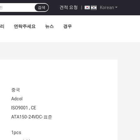
견적 요청
|
Korean
검색
관리
연락주세요
뉴스
경우
중국
Adcol
ISO9001 , CE
ATA150-24VDC-표준
1pcs