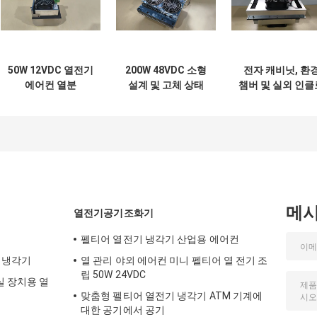
50W 12VDC 열전기
200W 48VDC 소형
전자 캐비닛, 환
에어컨 열분
설계 및 고체 상태
챔버 및 실외 인클
dissipating 및 낮
작동을 가진 열 전기
저용 150W 공랭
은 소음 작동과 함께
공기 냉각기 야외 배
열전 에어컨 쿨러 
야외 및 실내 키오스
터리 캐비닛 냉각 솔
셈블리
크에 설계
루션에 이상적입니
다.
메
열전기공기조화기
펠티어 열전기 냉각기 산업용 에어컨
물 냉각기
열 관리 야외 에어컨 미니 펠티어 열 전기 조
립 50W 24VDC
 장치용 열
맞춤형 펠티어 열전기 냉각기 ATM 기계에
대한 공기에서 공기