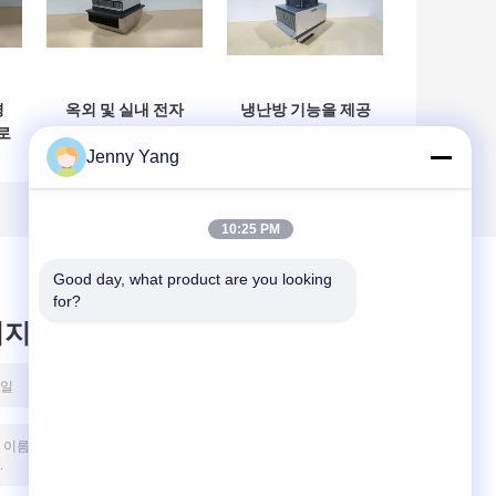
경
옥외 및 실내 전자
냉난방 기능을 제공
로
인클로저용 컴팩트
하는 실외 인클로저
Jenny Yang
식
한 크기와 IP55 보
및 실내 키오스크용
어
호 기능을 제공하는
으로 설계된 80W 열
열전 공기 조절기
전 에어컨
10:25 PM
Good day, what product are you looking 
for?
시지를 남겨주세요