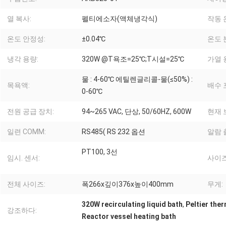
열 복사:
펠티에소자(액체냉각식)
작동 
온도 안정성:
±0.04℃
온도 
냉각 용량:
320W @T욕조=25℃;T시설=25℃
가열 
물 : 4-60℃ 에틸렌글리콜-물(≤50%) :
목욕액:
배수 
0-60℃
전원 공급 장치:
94~265 VAC, 단상, 50/60HZ, 600W
현재 
일련 COMM:
RS485( RS 232 옵션
알람 
PT100, 3선
임시. 센서:
사이즈
전체 사이즈:
폭266x깊이376x높이400mm
무게:
320W recirculating liquid bath
,
Peltier the
강조하다:
Reactor vessel heating bath