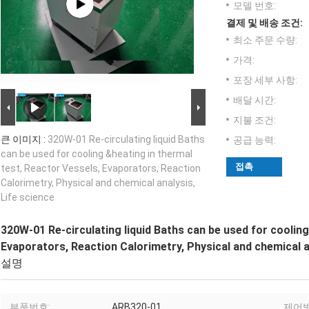
모델 번호:
결제 및 배송 조건:
최소 주문 수량:
가격:
포장 세부 사항:
배달 시간:
지불 조건:
큰 이미지 :
320W-01 Re-circulating liquid Baths
공급 능력:
can be used for cooling &heating in thermal
접촉
test, Reactor Vessels, Evaporators, Reaction
Calorimetry, Physical and chemical analysis,
Life science
320W-01 Re-circulating liquid Baths can be used for cooling
Evaporators, Reaction Calorimetry, Physical and chemical a
설명
부품번호:
ARB320-01
제어방