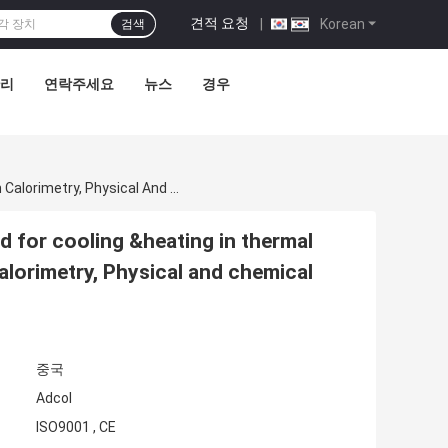
견적 요청
|
Korean
검색
관리
연락주세요
뉴스
경우
320W-01 Re-Circulating Liquid Baths Can Be Used For Cooling &heating In Thermal Test, Reactor Vessels, Evaporators, Reaction Calorimetry, Physical And Chemical Analysis, Life Science
d for cooling &heating in thermal
alorimetry, Physical and chemical
중국
Adcol
ISO9001 , CE