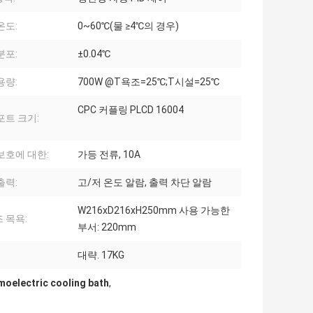
온도:
0~60℃(물 ≥4℃의 경우)
분포:
±0.04℃
용량:
700W @T욕조=25℃;T시설=25℃
CPC 커플링 PLCD 16004
포트 크기:
보호에 대한:
가등 전류, 10A
출력:
고/저 온도 알람, 출력 차단 알람
W216xD216xH250mm 사용 가능한
 목욕:
부서: 220mm
대략. 17KG
rmoelectric cooling bath
,