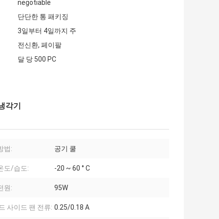
negotiable
단단한 통 패키징
3일부터 4일까지 주
전신환, 페이팔
달 당 500 PC
 냉각기
방법:
공기 쿨
온도/습도:
-20 ~ 60 ° C
전원:
95W
드 사이드 팬 전류:
0.25/0.18 A