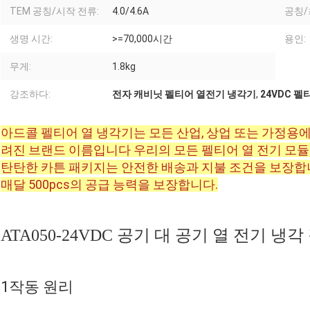
TEM 공칭/시작 전류:
4.0/4.6A
공칭/
생명 시간:
>=70,000시간
용인:
무게:
1.8kg
강조하다:
전자 캐비닛 펠티어 열전기 냉각기
,
24VDC 
아드콜 펠티어 열 냉각기는 모든 산업, 상업 또는 가정용에
려진 브랜드 이름입니다 우리의 모든 펠티어 열 전기 모듈은 
탄탄한 카튼 패키지는 안전한 배송과 지불 조건을 보장합니다
매달 500pcs의 공급 능력을 보장합니다.
ATA050-24VDC 공기 대 공기 열 전기 냉각
1작동 원리