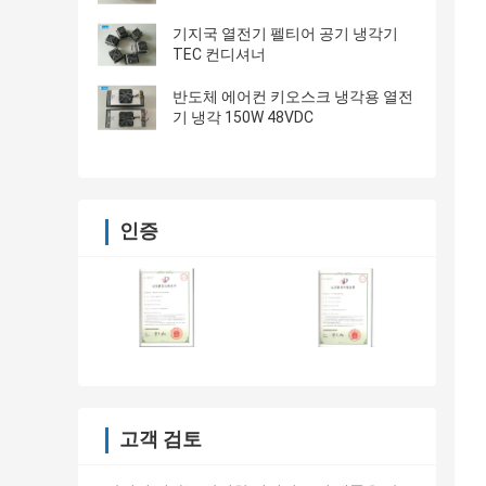
기지국 열전기 펠티어 공기 냉각기
TEC 컨디셔너
반도체 에어컨 키오스크 냉각용 열전
기 냉각 150W 48VDC
인증
고객 검토