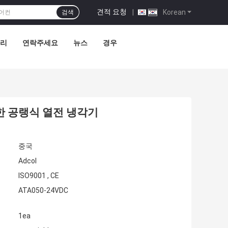
견적 요청
|
Korean
검색
관리
연락주세요
뉴스
경우
위한 공랭식 열전 냉각기
중국
Adcol
ISO9001 , CE
ATA050-24VDC
1ea