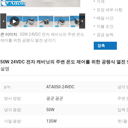
가격:
포장 세부 사항:
배달 시간:
지불 조건:
큰 이미지 :
50W 24VDC 전자 캐비닛의 주변 온도
공급 능력:
제어를 위한 공랭식 열전 냉각기
접촉
50W 24VDC 전자 캐비닛의 주변 온도 제어를 위한 공랭식 열전
설명
p/n:
ATA050-24VDC
냉각 
방사 방법:
공군 공군
주변 
냉각 용량:
50W
입력 
가열 용량:
135W
핫/콜