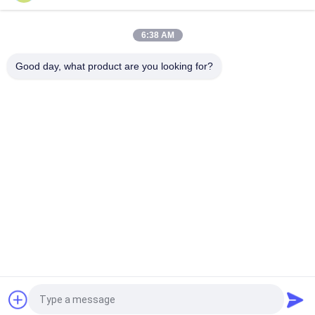
의료 PCR 펠티어 열전기 모듈 TEC 구멍
6:38 AM
TBA 셀 펠티어 열전기 모듈 TEC 구멍
Good day, what product are you looking for?
모든
펠티에 열전 쿨러
열전기공기조화기
펠티어 플라트 쿨러
열전기 액체 냉각기
열전기용 물 냉장고
펠티어 열전기 욕조
펠티에 열전기 제습
펠티어 열전기 모듈
기
견적 요청