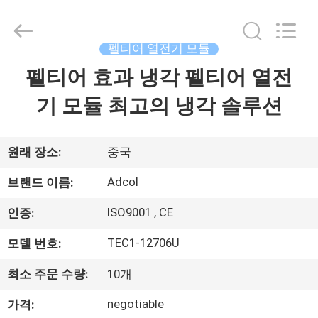
Copyright
©
2017
-
2026
펠티어 열전기 모듈
Adcol
Electronics
펠티어 효과 냉각 펠티어 열전
집
(Guangzhou)
Co.,
Ltd..
기 모듈 최고의 냉각 솔루션
All
Rights
Reserved.
제
품
원래 장소:
중국
Adcol
브랜드 이름:
비
ISO9001 , CE
인증:
디
TEC1-12706U
모델 번호:
오
최소 주문 수량:
10개
negotiable
가격:
우