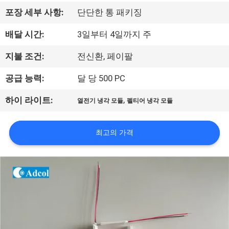
리
포장 세부 사항:
단단한 통 패키징
에
배달 시간:
3일부터 4일까지 주
대
지불 조건:
전신환, 페이팔
하
공급 능력:
달 당 500 PC
여
,
하이 라이트:
열전기 냉각 모듈
펠티어 냉각 모듈
공
최고의 가격
장
여
행