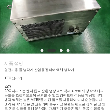
품
질
관
리
연
락
제품 설명
주
열전기용 물 냉각기 산업용 펠티어 액체 냉각기
세
TEC 냉각기
요
소개
ARC 시리즈는 벤치 톱 재순환 냉장고로 액체 회로에서 냉각 액체의
온도를 조절함으로써 신뢰할 수 있고 컴팩트한 성능을 제공합니다.
냉각 액체는 높은 MTBF를 가진 펌프를 사용하여 다시 순환됩니다.
뉴
냉각 용액의 열은 열 교환기에 흡수되고 브랜드 팬으로 장착 된 고 밀
도 온도 싱크를 통해 분산됩니다.열전기 모듈은 장기 운용 수명을 달