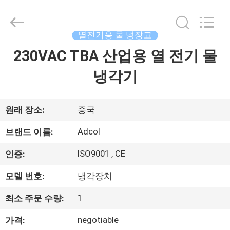
Copyright
©
2017
-
2026
열전기용 물 냉장고
Adcol
Electronics
230VAC TBA 산업용 열 전기 물
집
(Guangzhou)
Co.,
Ltd..
냉각기
All
Rights
Reserved.
제
품
원래 장소:
중국
Adcol
브랜드 이름:
비
ISO9001 , CE
인증:
디
모델 번호:
냉각장치
오
1
최소 주문 수량:
negotiable
가격:
우