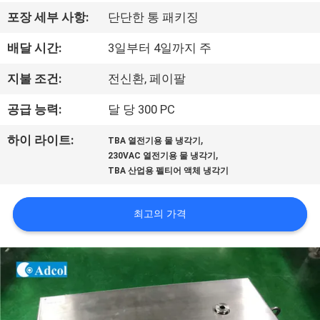
리
포장 세부 사항:
단단한 통 패키징
에
배달 시간:
3일부터 4일까지 주
대
지불 조건:
전신환, 페이팔
하
공급 능력:
달 당 300 PC
여
,
하이 라이트:
TBA 열전기용 물 냉각기
,
230VAC 열전기용 물 냉각기
TBA 산업용 펠티어 액체 냉각기
공
장
최고의 가격
여
행